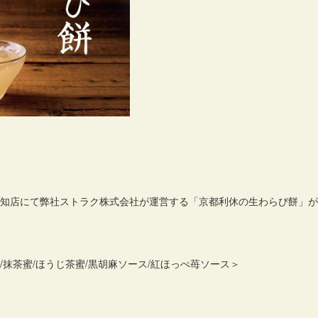
知店
にて弊社ストラク株式会社が運営する「
京都利休の生わらび餅
」が
抹茶蜜/ほうじ茶蜜/黒胡麻ソース/紅ほっぺ苺ソース＞