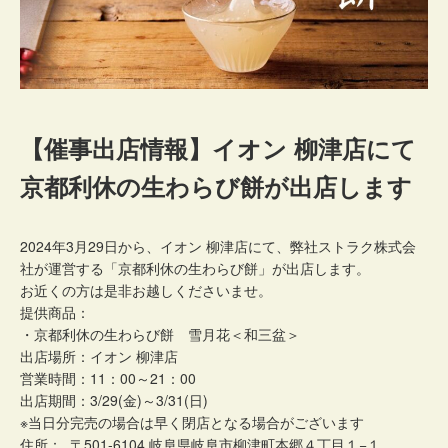
【催事出店情報】イオン 柳津店にて
京都利休の生わらび餅が出店します
2024年3月29日から、イオン 柳津店にて、弊社ストラク株式会
社が運営する「京都利休の生わらび餅」が出店します。
お近くの方は是非お越しくださいませ。
提供商品：
・京都利休の生わらび餅 雪月花＜和三盆＞
出店場所：イオン 柳津店
営業時間：11：00～21：00
出店期間：3/29(金)～3/31(日)
※当日分完売の場合は早く閉店となる場合がございます
住所： 〒501-6104 岐阜県岐阜市柳津町本郷４丁目１−１