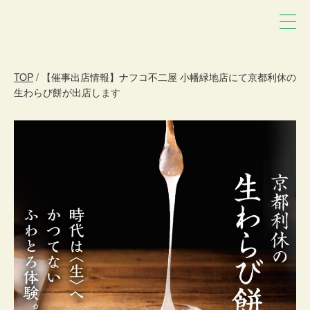
TOP
/ 【催事出店情報】ナフコ不二屋 小幡緑地店にて京都利休の
生わらび餅が出店します