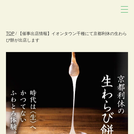
TOP
/ 【催事出店情報】イオンタウン千種にて京都利休の生わら
び餅が出店します